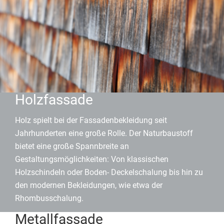
Holzfassade
Holz spielt bei der Fassadenbekleidung seit
Jahrhunderten eine große Rolle. Der Naturbaustoff
bietet eine große Spannbreite an
Gestaltungsmöglichkeiten: Von klassischen
Holzschindeln oder Boden- Deckelschalung bis hin zu
den modernen Bekleidungen, wie etwa der
Rhombusschalung.
Metallfassade