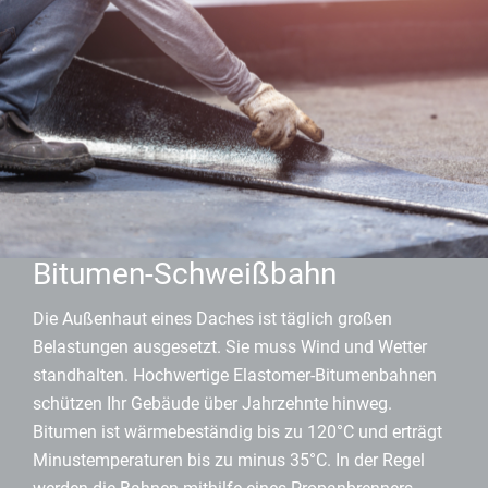
Bitumen-Schweißbahn
Die Außenhaut eines Daches ist täglich großen
Belastungen ausgesetzt. Sie muss Wind und Wetter
standhalten. Hochwertige Elastomer-Bitumenbahnen
schützen Ihr Gebäude über Jahrzehnte hinweg.
Bitumen ist wärmebeständig bis zu 120°C und erträgt
Minustemperaturen bis zu minus 35°C. In der Regel