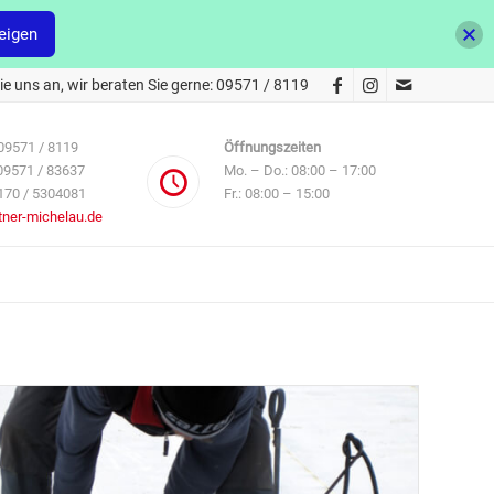
eigen
e uns an, wir beraten Sie gerne: 09571 / 8119
09571 / 8119
Öffnungszeiten
09571 / 83637
Mo. – Do.: 08:00 – 17:00
170 / 5304081
Fr.: 08:00 – 15:00
tner-michelau.de