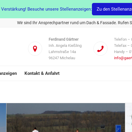
 Verstärkung! Besuche unsere Stellenanzeigen:
Zu den Stellenanz
Wir sind Ihr Ansprechpartner rund um Dach & Fassade. Rufen Si
Ferdinand Gärtner
Telefon – 
Inh. Angela Kießling
Telefax – 
Lahmstraße 14a
Handy – 0
96247 Michelau
info@gaer
anzeigen
Kontakt & Anfahrt